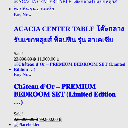
Buy Now
ACACIA CENTER TABLE โต๊ะกลาง
รับแขกหลุยส์ ท็อปหิน รุ่น อาเคเซีย
Sale!
23,000.00
฿
11,900.00
฿
Buy Now
𝐂𝐡â𝐭𝐞𝐚𝐮 𝐝’𝐎𝐫 – 𝐏𝐑𝐄𝐌𝐈𝐔𝐌
𝐁𝐄𝐃𝐑𝐎𝐎𝐌 𝐒𝐄𝐓 (𝐋𝐢𝐦𝐢𝐭𝐞𝐝 𝐄𝐝𝐢𝐭𝐢𝐨𝐧
…)
Sale!
225,000.00
฿
99,800.00
฿