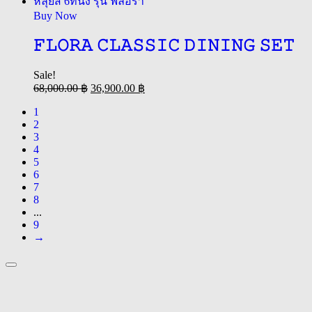
Buy Now
𝙵𝙻𝙾𝚁𝙰 𝙲𝙻𝙰𝚂𝚂𝙸𝙲 𝙳𝙸𝙽𝙸𝙽𝙶 𝚂𝙴𝚃
Sale!
68,000.00
฿
36,900.00
฿
1
2
3
4
5
6
7
8
...
9
→