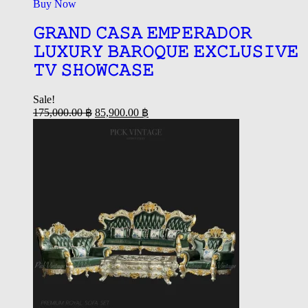
Buy Now
𝙶𝚁𝙰𝙽𝙳 𝙲𝙰𝚂𝙰 𝙴𝙼𝙿𝙴𝚁𝙰𝙳𝙾𝚁
𝙻𝚄𝚇𝚄𝚁𝚈 𝙱𝙰𝚁𝙾𝚀𝚄𝙴 𝙴𝚇𝙲𝙻𝚄𝚂𝙸𝚅𝙴
𝚃𝚅 𝚂𝙷𝙾𝚆𝙲𝙰𝚂𝙴
Sale!
175,000.00
฿
85,900.00
฿