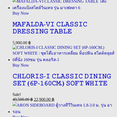
Buy Now
𝙼𝙰𝙵𝙰𝙻𝙳𝙰-𝚅𝙸 𝙲𝙻𝙰𝚂𝚂𝙸𝙲
𝙳𝚁𝙴𝚂𝚂𝙸𝙽𝙶 𝚃𝙰𝙱𝙻𝙴
5,900.00
฿
Buy Now
𝙲𝙷𝙻𝙾𝚁𝙸𝚂-𝙸 𝙲𝙻𝙰𝚂𝚂𝙸𝙲 𝙳𝙸𝙽𝙸𝙽𝙶
𝚂𝙴𝚃 (𝟼𝙿-𝟷𝟼𝟶𝙲𝙼.) 𝚂𝙾𝙵𝚃 𝚆𝙷𝙸𝚃𝙴
Sale!
49,500.00
฿
22,900.00
฿