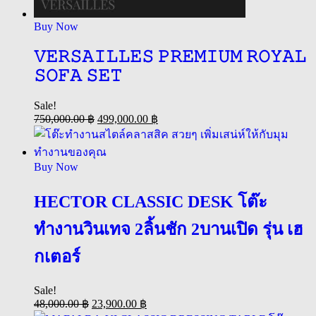
Buy Now
𝚅𝙴𝚁𝚂𝙰𝙸𝙻𝙻𝙴𝚂 𝙿𝚁𝙴𝙼𝙸𝚄𝙼 𝚁𝙾𝚈𝙰𝙻
𝚂𝙾𝙵𝙰 𝚂𝙴𝚃
Sale!
750,000.00
฿
499,000.00
฿
Buy Now
HECTOR CLASSIC DESK โต๊ะ
ทำงานวินเทจ 2ลิ้นชัก 2บานเปิด รุ่น เฮ
กเตอร์
Sale!
48,000.00
฿
23,900.00
฿