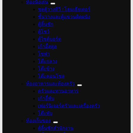
ห้องนั่งเล่น
ชุดตู้วางทีวี / โฮมเธียเตอร์
ชั้นวางและตู้แขวนติดผนัง
ตู้ลิ้นชัก
ตู้โชว์
ตู้ไซด์บอร์ด
เก้าอี้สตูล
โซฟา
โต๊ะกลาง
โต๊ะข้าง
โต๊ะคอนโซล
ห้องอาหารและห้องครัว
ครัวและทานอาหาร
เก้าอี้พับ
เฟอร์นิเจอร์ครัวและเครื่องครัว
โต๊ะพับ
ห้องเก็บของ
ตู้ลิ้นชักสำนักงาน