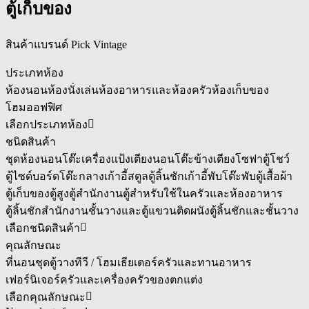
ตู้เก็บของ
สินค้าแบรนด์ Pick Vintage
ประเภทห้อง
ห้องนอน
ห้องนั่งเล่น
ห้องอาหารและห้องครัว
ห้องเก็บของ
โฮมออฟฟิศ
เลือกประเภทห้อง
ชนิดสินค้า
ชุดห้องนอน
โต๊ะเครื่องแป้ง
เตียงนอน
โต๊ะข้างเตียง
โซฟา
ตู้โชว์
ตู้ไซด์บอร์ด
โต๊ะกลาง
เก้าอี้สตูล
ตู้ลิ้นชัก
เก้าอี้พับ
โต๊ะพับ
ตู้เสื้อผ้า
ตู้เก็บของ
ตู้สูง
ตู้สำนักงาน
ตู้สำหรับใช้ในครัวและห้องอาหาร
ตู้ลิ้นชักสำนักงาน
ชั้นวางและตู้แขวนติดผนัง
ตู้ลิ้นชักและชั้นวาง
เลือกชนิดสินค้า
คุณลักษณะ
ที่นอน
ชุดตู้วางทีวี / โฮมเธียเตอร์
ครัวและทานอาหาร
เฟอร์นิเจอร์ครัวและเครื่องครัว
ของตกแต่ง
เลือกคุณลักษณะ