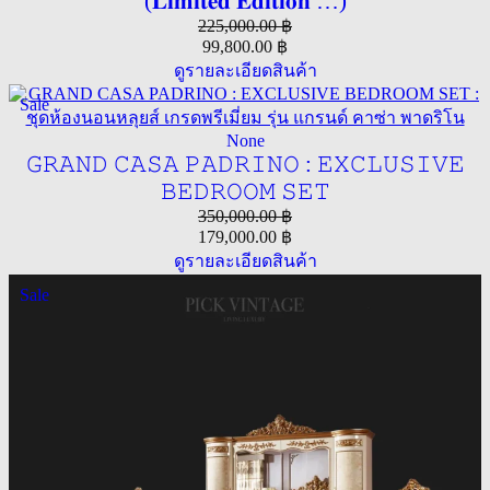
(𝐋𝐢𝐦𝐢𝐭𝐞𝐝 𝐄𝐝𝐢𝐭𝐢𝐨𝐧 …)
225,000.00
฿
99,800.00
฿
ดูรายละเอียดสินค้า
Sale
None
𝙶𝚁𝙰𝙽𝙳 𝙲𝙰𝚂𝙰 𝙿𝙰𝙳𝚁𝙸𝙽𝙾 : 𝙴𝚇𝙲𝙻𝚄𝚂𝙸𝚅𝙴
𝙱𝙴𝙳𝚁𝙾𝙾𝙼 𝚂𝙴𝚃
350,000.00
฿
179,000.00
฿
ดูรายละเอียดสินค้า
Sale