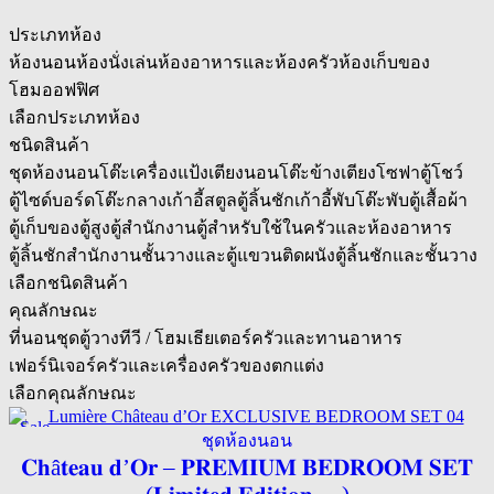
ประเภทห้อง
ห้องนอน
ห้องนั่งเล่น
ห้องอาหารและห้องครัว
ห้องเก็บของ
โฮมออฟฟิศ
เลือกประเภทห้อง
ชนิดสินค้า
ชุดห้องนอน
โต๊ะเครื่องแป้ง
เตียงนอน
โต๊ะข้างเตียง
โซฟา
ตู้โชว์
ตู้ไซด์บอร์ด
โต๊ะกลาง
เก้าอี้สตูล
ตู้ลิ้นชัก
เก้าอี้พับ
โต๊ะพับ
ตู้เสื้อผ้า
ตู้เก็บของ
ตู้สูง
ตู้สำนักงาน
ตู้สำหรับใช้ในครัวและห้องอาหาร
ตู้ลิ้นชักสำนักงาน
ชั้นวางและตู้แขวนติดผนัง
ตู้ลิ้นชักและชั้นวาง
เลือกชนิดสินค้า
คุณลักษณะ
ที่นอน
ชุดตู้วางทีวี / โฮมเธียเตอร์
ครัวและทานอาหาร
เฟอร์นิเจอร์ครัวและเครื่องครัว
ของตกแต่ง
เลือกคุณลักษณะ
Sale
ชุดห้องนอน
𝐂𝐡â𝐭𝐞𝐚𝐮 𝐝’𝐎𝐫 – 𝐏𝐑𝐄𝐌𝐈𝐔𝐌 𝐁𝐄𝐃𝐑𝐎𝐎𝐌 𝐒𝐄𝐓