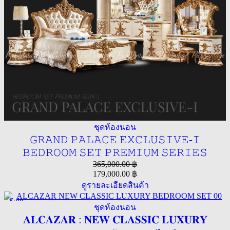
ชุดห้องนอน
𝙶𝚁𝙰𝙽𝙳 𝙿𝙰𝙻𝙰𝙲𝙴 𝙴𝚇𝙲𝙻𝚄𝚂𝙸𝚅𝙴-𝙸
𝙱𝙴𝙳𝚁𝙾𝙾𝙼 𝚂𝙴𝚃 𝙿𝚁𝙴𝙼𝙸𝚄𝙼 𝚂𝙴𝚁𝙸𝙴𝚂
365,000.00
฿
179,000.00
฿
ดูรายละเอียดสินค้า
Sale
ชุดห้องนอน
𝐀𝐋𝐂𝐀𝐙𝐀𝐑 : 𝐍𝐄𝐖 𝐂𝐋𝐀𝐒𝐒𝐈𝐂 𝐋𝐔𝐗𝐔𝐑𝐘