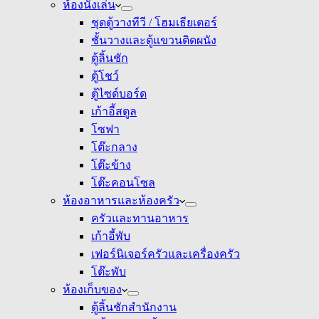
ห้องนั่งเล่น
ชุดตู้วางทีวี / โฮมเธียเตอร์
ชั้นวางและตู้แขวนติดผนัง
ตู้ลิ้นชัก
ตู้โชว์
ตู้ไซด์บอร์ด
เก้าอี้สตูล
โซฟา
โต๊ะกลาง
โต๊ะข้าง
โต๊ะคอนโซล
ห้องอาหารและห้องครัว
ครัวและทานอาหาร
เก้าอี้พับ
เฟอร์นิเจอร์ครัวและเครื่องครัว
โต๊ะพับ
ห้องเก็บของ
ตู้ลิ้นชักสำนักงาน