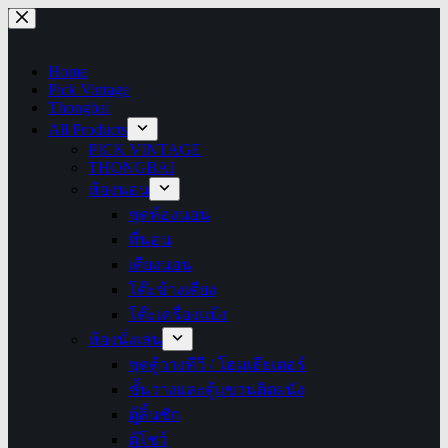
Skip
to
content
Home
Pick Vintage
Thongbai
All Products
PICK VINTAGE
THONGBAI
ห้องนอน
ชุดห้องนอน
ที่นอน
เตียงนอน
โต๊ะข้างเตียง
โต๊ะเครื่องแป้ง
ห้องนั่งเล่น
ชุดตู้วางทีวี / โฮมเธียเตอร์
ชั้นวางและตู้แขวนติดผนัง
ตู้ลิ้นชัก
ตู้โชว์