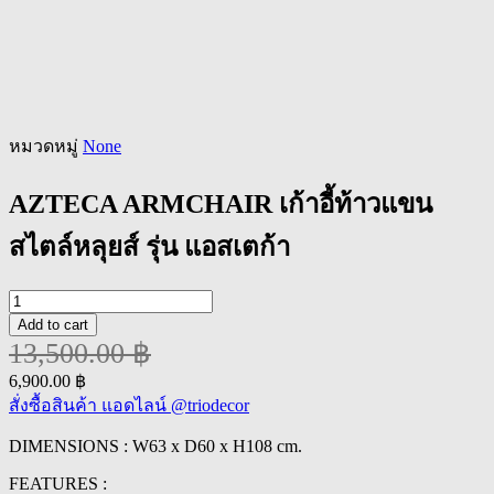
หมวดหมู่
None
AZTECA ARMCHAIR เก้าอี้ท้าวแขน
สไตล์หลุยส์ รุ่น แอสเตก้า
AZTECA
ARMCHAIR
Add to cart
เก้าอี้
13,500.00
฿
ท้าว
Original
Current
6,900.00
฿
แขน
price
price
สั่งซื้อสินค้า แอดไลน์ @triodecor
was:
is:
สไตล์
13,500.00 ฿.
6,900.00 ฿.
DIMENSIONS : W63 x D60 x H108 cm.
หลุยส์
รุ่น
FEATURES :