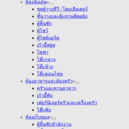
ห้องนั่งเล่น
ชุดตู้วางทีวี / โฮมเธียเตอร์
ชั้นวางและตู้แขวนติดผนัง
ตู้ลิ้นชัก
ตู้โชว์
ตู้ไซด์บอร์ด
เก้าอี้สตูล
โซฟา
โต๊ะกลาง
โต๊ะข้าง
โต๊ะคอนโซล
ห้องอาหารและห้องครัว
ครัวและทานอาหาร
เก้าอี้พับ
เฟอร์นิเจอร์ครัวและเครื่องครัว
โต๊ะพับ
ห้องเก็บของ
ตู้ลิ้นชักสำนักงาน