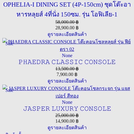
OPHELIA-I DINING SET (4P-150cm) ชุดโต๊ะอา
หารหลุยส์ 4ที่นั่ง 150ซม. รุ่น โอฟิเลีย-1
58,000.00
฿
28,900.00
฿
ดูรายละเอียดสินค้า
Sale
None
𝙿𝙷𝙰𝙴𝙳𝚁𝙰 𝙲𝙻𝙰𝚂𝚂𝙸𝙲 𝙲𝙾𝙽𝚂𝙾𝙻𝙴
13,500.00
฿
7,900.00
฿
ดูรายละเอียดสินค้า
Sale
None
𝙹𝙰𝚂𝙿𝙴𝚁 𝙻𝚄𝚇𝚄𝚁𝚈 𝙲𝙾𝙽𝚂𝙾𝙻𝙴
25,000.00
฿
14,900.00
฿
ดูรายละเอียดสินค้า