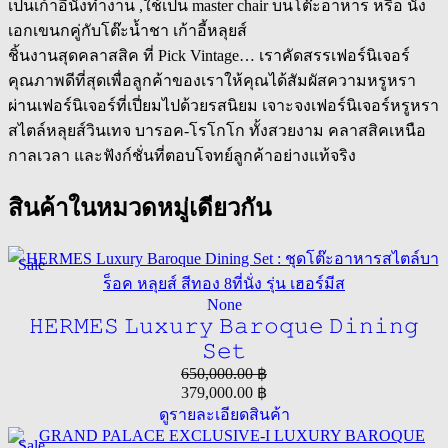
เป็นเก้าอี้นั่งทำงาน ,ใช้เป็น master chair บนโต๊ะอาหาร หรือ นั่ง
เอกเขนกคู่กับโต๊ะน้ำชา เก้าอี้หลุยส์
ชิ้นงานสุดคลาสสิค ที่ Pick Vintage… เราคัดสรรเฟอร์นิเจอร์
คุณภาพดีที่สุดเพื่อลูกค้าของเราให้คุณได้สัมผัสความหรูหรา
ผ่านเฟอร์นิเจอร์ที่เปี่ยมไปด้วยรสนิยม เจาะจงเฟอร์นิเจอร์หรูหรา
สไตล์หลุยส์วินเทจ บารอค-โรโกโก ทั้งสวยงาม คลาสสิคเหนือ
กาลเวลา และฟังก์ชั่นที่ตอบโจทย์ลูกค้าอย่างแท้จริง
สินค้าในหมวดหมู่เดียวกัน
Sale
None
𝙷𝙴𝚁𝙼𝙴𝚂 𝙻𝚞𝚡𝚞𝚛𝚢 𝙱𝚊𝚛𝚘𝚚𝚞𝚎 𝙳𝚒𝚗𝚒𝚗𝚐
𝚂𝚎𝚝
650,000.00
฿
379,000.00
฿
ดูรายละเอียดสินค้า
Sale