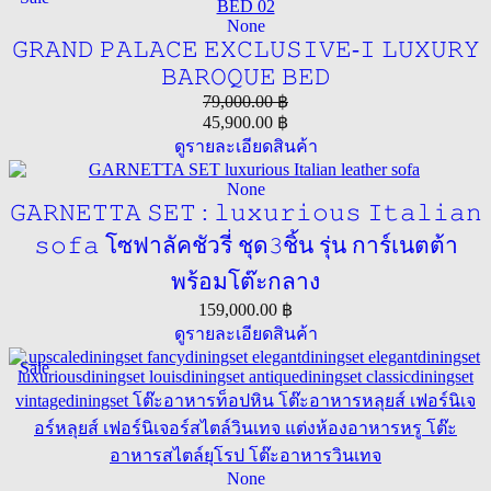
None
𝙶𝚁𝙰𝙽𝙳 𝙿𝙰𝙻𝙰𝙲𝙴 𝙴𝚇𝙲𝙻𝚄𝚂𝙸𝚅𝙴-𝙸 𝙻𝚄𝚇𝚄𝚁𝚈
𝙱𝙰𝚁𝙾𝚀𝚄𝙴 𝙱𝙴𝙳
79,000.00
฿
45,900.00
฿
ดูรายละเอียดสินค้า
None
𝙶𝙰𝚁𝙽𝙴𝚃𝚃𝙰 𝚂𝙴𝚃 : 𝚕𝚞𝚡𝚞𝚛𝚒𝚘𝚞𝚜 𝙸𝚝𝚊𝚕𝚒𝚊𝚗
𝚜𝚘𝚏𝚊 โซฟาลัคชัวรี่ ชุด𝟹ชิ้น รุ่น การ์เนตต้า
พร้อมโต๊ะกลาง
159,000.00
฿
ดูรายละเอียดสินค้า
Sale
None