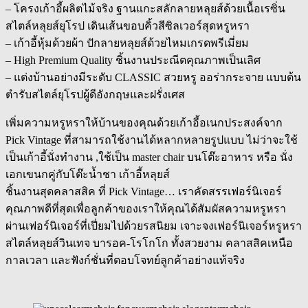
แอ
– โครงเก้าอี้ผลิตไม้จริง ฐานแกะสลักลายหลุยส์ด้วยเนื้อเรซิ่น
ส
สไตล์หลุยส์ยุโรป เดินเส้นขอบคิ้วสีซิลเวอร์สุดหรูหรา
เตก้
– เก้าอี้หุ้มด้วยผ้า ปักลายหลุยส์ด้วยไหมเกรดพรีเมี่ยม
า
– High Premium Quality ชิ้นงานประณีตคุณภาพเป็นเลิศ
quantity
– แต่งบ้านอย่างมีระดับ CLASSIC สวยหรู ออร่ากระจาย แบบต้น
ตำรับสไตล์ยุโรปผู้ดีอังกฤษและฝรั่งเศส
เพิ่มความหรูหราให้บ้านของคุณด้วยเก้าอี้อเนกประสงค์จาก
Pick Vintage ที่สามารถใช้งานได้หลากหลายรูปแบบ ไม่ว่าจะใช้
เป็นเก้าอี้นั่งทำงาน ,ใช้เป็น master chair บนโต๊ะอาหาร หรือ นั่ง
เอกเขนกคู่กับโต๊ะน้ำชา เก้าอี้หลุยส์
ชิ้นงานสุดคลาสสิค ที่ Pick Vintage… เราคัดสรรเฟอร์นิเจอร์
คุณภาพดีที่สุดเพื่อลูกค้าของเราให้คุณได้สัมผัสความหรูหรา
ผ่านเฟอร์นิเจอร์ที่เปี่ยมไปด้วยรสนิยม เจาะจงเฟอร์นิเจอร์หรูหรา
สไตล์หลุยส์วินเทจ บารอค-โรโกโก ทั้งสวยงาม คลาสสิคเหนือ
กาลเวลา และฟังก์ชั่นที่ตอบโจทย์ลูกค้าอย่างแท้จริง