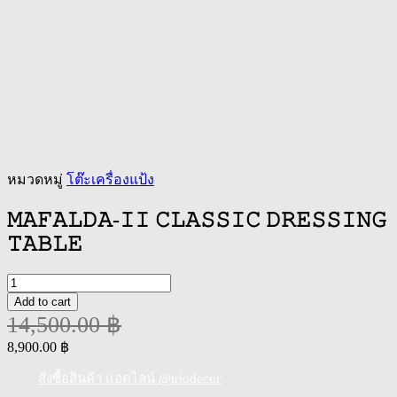
หมวดหมู่
โต๊ะเครื่องแป้ง
𝙼𝙰𝙵𝙰𝙻𝙳𝙰-𝙸𝙸 𝙲𝙻𝙰𝚂𝚂𝙸𝙲 𝙳𝚁𝙴𝚂𝚂𝙸𝙽𝙶
𝚃𝙰𝙱𝙻𝙴
𝙼𝙰𝙵𝙰𝙻𝙳𝙰-
𝙸𝙸
Add to cart
𝙲𝙻𝙰𝚂𝚂𝙸𝙲
14,500.00
฿
𝙳𝚁𝙴𝚂𝚂𝙸𝙽𝙶
𝚃𝙰𝙱𝙻𝙴
Original
Current
8,900.00
฿
quantity
price
price
was:
is:
สั่งซื้อสินค้า แอดไลน์ @triodecor
14,500.00 ฿.
8,900.00 ฿.