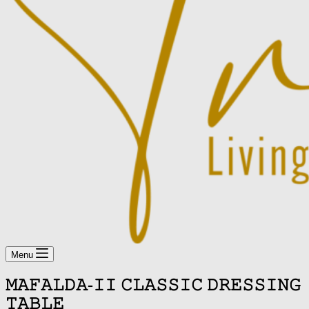
Menu
𝙼𝙰𝙵𝙰𝙻𝙳𝙰-𝙸𝙸 𝙲𝙻𝙰𝚂𝚂𝙸𝙲 𝙳𝚁𝙴𝚂𝚂𝙸𝙽𝙶
𝚃𝙰𝙱𝙻𝙴