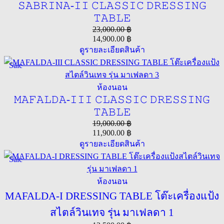
𝚂𝙰𝙱𝚁𝙸𝙽𝙰-𝙸𝙸 𝙲𝙻𝙰𝚂𝚂𝙸𝙲 𝙳𝚁𝙴𝚂𝚂𝙸𝙽𝙶
𝚃𝙰𝙱𝙻𝙴
23,000.00
฿
14,900.00
฿
ดูรายละเอียดสินค้า
Sale
ห้องนอน
𝙼𝙰𝙵𝙰𝙻𝙳𝙰-𝙸𝙸𝙸 𝙲𝙻𝙰𝚂𝚂𝙸𝙲 𝙳𝚁𝙴𝚂𝚂𝙸𝙽𝙶
𝚃𝙰𝙱𝙻𝙴
19,000.00
฿
11,900.00
฿
ดูรายละเอียดสินค้า
Sale
ห้องนอน
MAFALDA-I DRESSING TABLE โต๊ะเครื่องแป้ง
สไตล์วินเทจ รุ่น มาเฟลดา 1