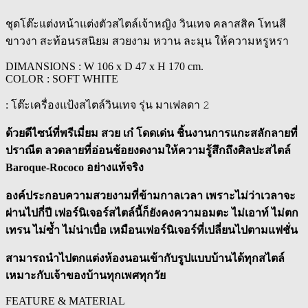
ชุดโต๊ะแต่งหน้าแต่งตัวสไตล์เจ้าหญิง วินเทจ คลาสสิค โทนสี
ขาวงา สะท้อนรสนิยม สวยงาม หวาน ละมุน ให้ความหรูหรา
DIMANSIONS : W 106 x D 47 x H 170 cm.
COLOR : SOFT WHITE
: โต๊ะเครื่องแป้งสไตล์วินเทจ รุ่น มาเฟลดา 𝟸
ด้วยดีไซน์ที่พรีเมี่ยม สวย เก๋ โดดเด่น ชิ้นงานการแกะสลักลายที่
ปราณีต ลวดลายที่อ่อนช้อยงดงามให้ความรู้สึกถึงศิลปะสไตล์
Baroque-Rococo อย่างแท้จริง
องค์ประกอบความสวยงามที่ข้ามกาลเวลา เพราะไม่ว่าเวลาจะ
ผ่านไปกี่ปี เฟอร์นิเจอร์สไตล์นี้ก็ยังคงความอมตะ ไม่เอาท์ ไม่ตก
เทรน ไม่ซ้ำ ไม่น่าเบื่อ เหมือนเฟอร์นิเจอร์ที่เปลี่ยนไปตามแฟชั่น
สามารถนำไปตกแต่งห้องนอนเข้ากับรูปแบบบ้านได้ทุกสไตล์
เหมาะกับเจ้าของบ้านทุกเพศทุกวัย
FEATURE & MATERIAL