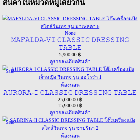
สินค้าในหมวดหมู่เดียวกัน
None
𝙼𝙰𝙵𝙰𝙻𝙳𝙰-𝚅𝙸 𝙲𝙻𝙰𝚂𝚂𝙸𝙲 𝙳𝚁𝙴𝚂𝚂𝙸𝙽𝙶
𝚃𝙰𝙱𝙻𝙴
5,900.00
฿
ดูรายละเอียดสินค้า
Sale
ห้องนอน
𝙰𝚄𝚁𝙾𝚁𝙰-𝙸 𝙲𝙻𝙰𝚂𝚂𝙸𝙲 𝙳𝚁𝙴𝚂𝚂𝙸𝙽𝙶 𝚃𝙰𝙱𝙻𝙴
25,000.00
฿
15,900.00
฿
ดูรายละเอียดสินค้า
Sale
ห้องนอน