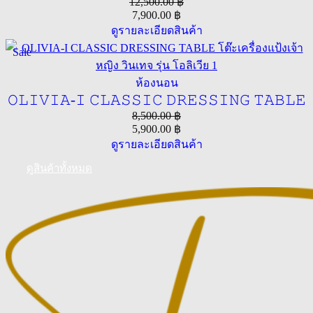
12,500.00
฿
7,900.00
฿
ดูรายละเอียดสินค้า
Sale
ห้องนอน
𝙾𝙻𝙸𝚅𝙸𝙰-𝙸 𝙲𝙻𝙰𝚂𝚂𝙸𝙲 𝙳𝚁𝙴𝚂𝚂𝙸𝙽𝙶 𝚃𝙰𝙱𝙻𝙴
8,500.00
฿
5,900.00
฿
ดูรายละเอียดสินค้า
ดูสินค้าทั้งหมด