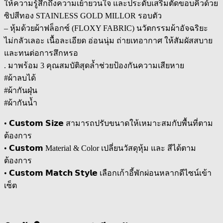
ให้ความรู้สึกถึงความเย้ายวนใจ และประดับเสริมตัดขอบคิ้วด้วย
ซิปสีทอง STAINLESS GOLD MILLOR รอบตัว
– หุ้มด้วยผ้าฟล็อกซ์ (FLOXY FABRIC) นวัตกรรมผ้าอัจฉริยะ
ไม่กลัวเลอะ เนื้อละเอียด อ่อนนุ่ม ถ่ายเทอากาศ ให้สัมผัสสบาย
และทนต่อการสึกหรอ
. มาพร้อม 3 คุณสมบัติสุดล้ำช่วยป้องกันความเสียหาย
#ผ้าลบได้
#ผ้ากันฝุ่น
#ผ้ากันน้ำ
• 𝗖𝘂𝘀𝘁𝗼𝗺 𝗦𝗶𝘇𝗲 สามารถปรับขนาดให้เหมาะสมกับพื้นที่ตาม
ต้องการ
• 𝗖𝘂𝘀𝘁𝗼𝗺 Material & Color เปลี่ยนวัสดุหุ้ม และ สีได้ตาม
ต้องการ
• 𝗖𝘂𝘀𝘁𝗼𝗺 𝗠𝗮𝘁𝗰𝗵 𝗦𝘁𝘆𝗹𝗲 เลือกเก้าอี้พักผ่อนหลากดีไซน์เข้า
เซ็ต