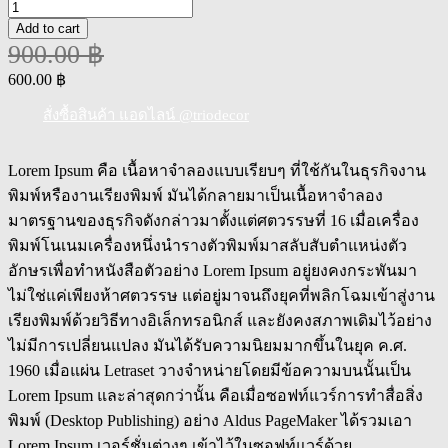
ORNAMENT
ASTROLOGY
Add to cart
STAND
900.00
฿
เครื่อง
Original
Current
600.00
฿
ประดับ
price
price
การ
was:
is:
สั่งซื้อสินค้า แอดไลน์ @triodecor
900.00 ฿.
600.00 ฿.
โคจร
แห่ง
Lorem Ipsum คือ เนื้อหาจำลองแบบเรียบๆ ที่ใช้กันในธุรกิจงาน
ดวงดาว
พิมพ์หรืองานเรียงพิมพ์ มันได้กลายมาเป็นเนื้อหาจำลอง
quantity
มาตรฐานของธุรกิจดังกล่าวมาตั้งแต่ศตวรรษที่ 16 เมื่อเครื่อง
พิมพ์โนเนมเครื่องหนึ่งนำรางตัวพิมพ์มาสลับสับตำแหน่งตัว
อักษรเพื่อทำหนังสือตัวอย่าง Lorem Ipsum อยู่ยงคงกระพันมา
ไม่ใช่แค่เพียงห้าศตวรรษ แต่อยู่มาจนถึงยุคที่พลิกโฉมเข้าสู่งาน
เรียงพิมพ์ด้วยวิธีทางอิเล็กทรอนิกส์ และยังคงสภาพเดิมไว้อย่าง
ไม่มีการเปลี่ยนแปลง มันได้รับความนิยมมากขึ้นในยุค ค.ศ.
1960 เมื่อแผ่น Letraset วางจำหน่ายโดยมีข้อความบนนั้นเป็น
Lorem Ipsum และล่าสุดกว่านั้น คือเมื่อซอฟท์แวร์การทำสื่อสิ่ง
พิมพ์ (Desktop Publishing) อย่าง Aldus PageMaker ได้รวมเอา
Lorem Ipsum เวอร์ชั่นต่างๆ เข้าไว้ในซอฟท์แวร์ด้วย