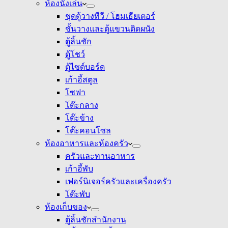
ห้องนั่งเล่น
ชุดตู้วางทีวี / โฮมเธียเตอร์
ชั้นวางและตู้แขวนติดผนัง
ตู้ลิ้นชัก
ตู้โชว์
ตู้ไซด์บอร์ด
เก้าอี้สตูล
โซฟา
โต๊ะกลาง
โต๊ะข้าง
โต๊ะคอนโซล
ห้องอาหารและห้องครัว
ครัวและทานอาหาร
เก้าอี้พับ
เฟอร์นิเจอร์ครัวและเครื่องครัว
โต๊ะพับ
ห้องเก็บของ
ตู้ลิ้นชักสำนักงาน