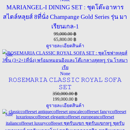
MARIANGEL-I DINING SET : ชุดโต๊ะอาหาร
สไตล์หลุยส์ 8ที่นั่ง Champange Gold Series รุ่น มา
เรียนเกล-1
99,000.00
฿
65,800.00
฿
ดูรายละเอียดสินค้า
Sale
None
𝚁𝙾𝚂𝙴𝙼𝙰𝚁𝙸𝙰 𝙲𝙻𝙰𝚂𝚂𝙸𝙲 𝚁𝙾𝚈𝙰𝙻 𝚂𝙾𝙵𝙰
𝚂𝙴𝚃
350,000.00
฿
199,000.00
฿
ดูรายละเอียดสินค้า
Sale