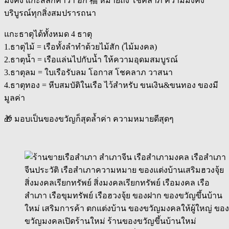
มั่งคั่ง แกะสลักคำว่า ฮก 福 หมายถึง โชคลาภ ความมั่งคั่ง
บริบูรณ์ทุกสิ่งสมปรารถนา
แกะธาตุได้ทั้งหมด 4 ธาตุ
1.ธาตุไม้ = เรือทั้งลำทำด้วยไม้สัก (ไม้มงคล)
2.ธาตุน้ำ = เรือแล่นไปกับน้ำ ให้ความอุดมสมบูรณ์
3.ธาตุลม = ใบเรือรับลม โอกาส โชคลาภ วาสนา
4.ธาตุทอง = หีบสมบัติในเรือ ไว้สำหรับ ขนเงิน&ขนทอง ของมี
มูลค่า
🎁 มอบเป็นของขวัญก็สุดล้ำค่า ความหมายดีสุดๆ