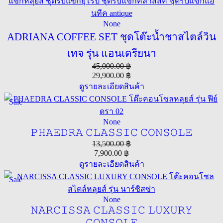
None
ADRIANA COFFEE SET ชุดโต๊ะน้ำชาสไตล์วิน
เทจ รุ่น แอนเดรียนา
45,000.00
฿
29,900.00
฿
ดูรายละเอียดสินค้า
Sale
None
𝙿𝙷𝙰𝙴𝙳𝚁𝙰 𝙲𝙻𝙰𝚂𝚂𝙸𝙲 𝙲𝙾𝙽𝚂𝙾𝙻𝙴
13,500.00
฿
7,900.00
฿
ดูรายละเอียดสินค้า
Sale
None
𝙽𝙰𝚁𝙲𝙸𝚂𝚂𝙰 𝙲𝙻𝙰𝚂𝚂𝙸𝙲 𝙻𝚄𝚇𝚄𝚁𝚈
𝙲𝙾𝙽𝚂𝙾𝙻𝙴