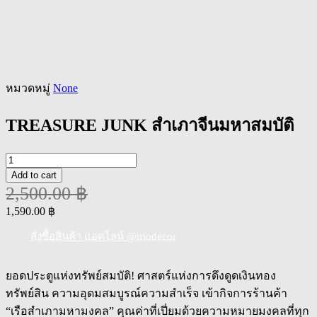
หมวดหมู่
None
TREASURE JUNK สำเภาจีนมหาสมบัติ
TREASURE
JUNK
Add to cart
สำเภา
2,500.00
฿
จีน
Original
Current
1,590.00
฿
มหา
price
price
was:
is:
สั่งซื้อสินค้า แอดไลน์ @triodecor
สมบัติ
2,500.00 ฿.
1,590.00 ฿.
quantity
ยอดประตูแห่งทรัพย์สมบัติ! ศาสตร์แห่งการดึงดูดเงินทอง
ทรัพย์สิน ความอุดมสมบูรณ์ความสำเร็จ เข้ากิจการร้านค้า
“เรือสำเภามหามงคล” คุณค่าที่เปี่ยมด้วยความหมายมงคลที่ทุก