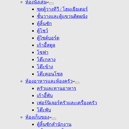
ห้องนั่งเล่น
ชุดตู้วางทีวี / โฮมเธียเตอร์
ชั้นวางและตู้แขวนติดผนัง
ตู้ลิ้นชัก
ตู้โชว์
ตู้ไซด์บอร์ด
เก้าอี้สตูล
โซฟา
โต๊ะกลาง
โต๊ะข้าง
โต๊ะคอนโซล
ห้องอาหารและห้องครัว
ครัวและทานอาหาร
เก้าอี้พับ
เฟอร์นิเจอร์ครัวและเครื่องครัว
โต๊ะพับ
ห้องเก็บของ
ตู้ลิ้นชักสำนักงาน