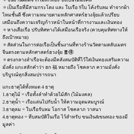
🔅เป็นเรือที่มีสามกระโดง และ ใบเรือ 9ใบ โค้งรับลม ทำจากผ้า
ไหมชั้นดี ซึ่งความหมายตามหลักศาสตร์ฮวงจุ้ยแล้วเปรียบ
เสมือนถึงความเจริญก้าวหน้าในหน้าที่การงานและเงินทอง
🔅หางเสือเรือ ปรับทิศทางได้เสมือนเรือจริง (ควบคุมทิศทางให้
ถึงเป้าหมาย)
🔅สัดส่วนในการต่อเรือเป็นชิ้นงานที่ทางร้านวัดตามตลับเมตร
จีนตรงตามหลักศาสตร์ฮวงจุ้ย 🧧🉐
🔅ตรงกลางลำเรือจะต้องมีคลังสมบัติที่ไว้ใส่เงินทองเสริมความ
มั่งคั่ง แกะสลักคำว่า ฮก 福 หมายถึง โชคลาภ ความมั่งคั่ง
บริบูรณ์ทุกสิ่งสมปรารถนา
แกะธาตุได้ทั้งหมด 4 ธาตุ
1.ธาตุไม้ = เรือทั้งลำทำด้วยไม้สัก (ไม้มงคล)
2.ธาตุน้ำ = เรือแล่นไปกับน้ำ ให้ความอุดมสมบูรณ์
3.ธาตุลม = ใบเรือรับลม โอกาส โชคลาภ วาสนา
4.ธาตุทอง = หีบสมบัติในเรือ ไว้สำหรับ ขนเงิน&ขนทอง ของมี
มูลค่า