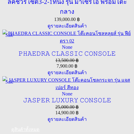
ลัคชัวรี่ เซ็ต3-2-1ที่นั่ง รุ่น มาเซริโอ พร้อมโต๊ะ
กลาง
139,000.00
฿
ดูรายละเอียดสินค้า
Sale
None
𝙿𝙷𝙰𝙴𝙳𝚁𝙰 𝙲𝙻𝙰𝚂𝚂𝙸𝙲 𝙲𝙾𝙽𝚂𝙾𝙻𝙴
13,500.00
฿
7,900.00
฿
ดูรายละเอียดสินค้า
Sale
None
𝙹𝙰𝚂𝙿𝙴𝚁 𝙻𝚄𝚇𝚄𝚁𝚈 𝙲𝙾𝙽𝚂𝙾𝙻𝙴
25,000.00
฿
14,900.00
฿
ดูรายละเอียดสินค้า
ดูสินค้าทั้งหมด