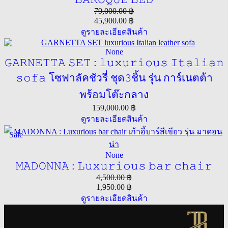
79,000.00
฿
45,900.00
฿
ดูรายละเอียดสินค้า
None
𝙶𝙰𝚁𝙽𝙴𝚃𝚃𝙰 𝚂𝙴𝚃 : 𝚕𝚞𝚡𝚞𝚛𝚒𝚘𝚞𝚜 𝙸𝚝𝚊𝚕𝚒𝚊𝚗
𝚜𝚘𝚏𝚊 โซฟาลัคชัวรี่ ชุด𝟹ชิ้น รุ่น การ์เนตต้า
พร้อมโต๊ะกลาง
159,000.00
฿
ดูรายละเอียดสินค้า
Sale
None
𝙼𝙰𝙳𝙾𝙽𝙽𝙰 : 𝙻𝚞𝚡𝚞𝚛𝚒𝚘𝚞𝚜 𝚋𝚊𝚛 𝚌𝚑𝚊𝚒𝚛
4,500.00
฿
1,950.00
฿
ดูรายละเอียดสินค้า