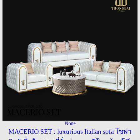
None
MACERIO SET : luxurious Italian sofa โซฟา