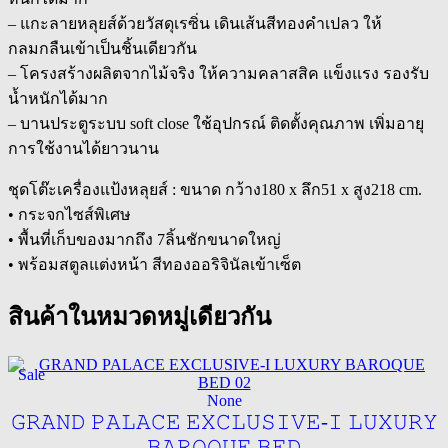
– แกะลายหลุยส์ด้วยวัสดุเรซิ่น เดินเส้นสีทองคำเปลว ให้
กลมกลืนเข้าเป็นชิ้นเดียวกัน
– โครงสร้างผลิตจากไม้จริง ให้ความคลาสสิค แข็งแรง รองรับ
น้ำหนักได้มาก
– บานประตูระบบ soft close ใช้อุปกรณ์ ติดตั้งคุณภาพ เพิ่มอายุ
การใช้งานได้ยาวนาน
ชุดโต๊ะเครื่องแป้งหลุยส์ : ขนาด กว้าง180 x ลึก51 x สูง218 cm.
• กระจกไซส์พิเศษ
• พื้นที่เก็บของมากถึง 7ลิ้นชักขนาดใหญ่
• พร้อมสตูลแต่งหน้า สีทองออริจินัลเข้าเซ็ต
สินค้าในหมวดหมู่เดียวกัน
Sale
None
𝙶𝚁𝙰𝙽𝙳 𝙿𝙰𝙻𝙰𝙲𝙴 𝙴𝚇𝙲𝙻𝚄𝚂𝙸𝚅𝙴-𝙸 𝙻𝚄𝚇𝚄𝚁𝚈
𝙱𝙰𝚁𝙾𝚀𝚄𝙴 𝙱𝙴𝙳