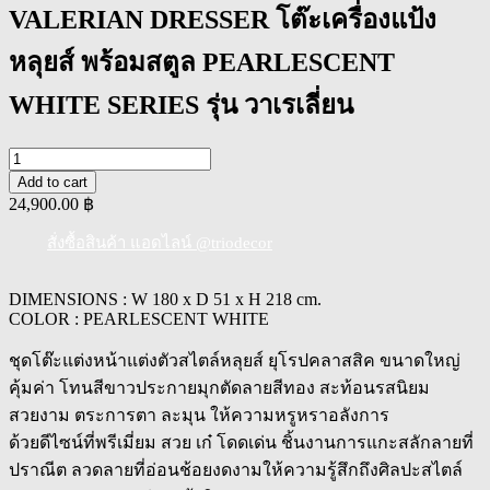
VALERIAN DRESSER โต๊ะเครื่องแป้ง
หลุยส์ พร้อมสตูล PEARLESCENT
WHITE SERIES รุ่น วาเรเลี่ยน
VALERIAN
DRESSER
Add to cart
โต๊ะ
24,900.00
฿
เครื่อง
สั่งซื้อสินค้า แอดไลน์ @triodecor
แป้ง
หลุยส์
DIMENSIONS : W 180 x D 51 x H 218 cm.
พร้อม
COLOR : PEARLESCENT WHITE
สตูล
PEARLESCENT
ชุดโต๊ะแต่งหน้าแต่งตัวสไตล์หลุยส์ ยุโรปคลาสสิค ขนาดใหญ่
WHITE
คุ้มค่า โทนสีขาวประกายมุกตัดลายสีทอง สะท้อนรสนิยม
SERIES
สวยงาม ตระการตา ละมุน ให้ความหรูหราอลังการ
รุ่น
ด้วยดีไซน์ที่พรีเมี่ยม สวย เก๋ โดดเด่น ชิ้นงานการแกะสลักลายที่
วา
ปราณีต ลวดลายที่อ่อนช้อยงดงามให้ความรู้สึกถึงศิลปะสไตล์
เร