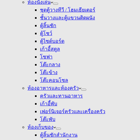
ห้องนั่งเล่น
ชุดตู้วางทีวี / โฮมเธียเตอร์
ชั้นวางและตู้แขวนติดผนัง
ตู้ลิ้นชัก
ตู้โชว์
ตู้ไซด์บอร์ด
เก้าอี้สตูล
โซฟา
โต๊ะกลาง
โต๊ะข้าง
โต๊ะคอนโซล
ห้องอาหารและห้องครัว
ครัวและทานอาหาร
เก้าอี้พับ
เฟอร์นิเจอร์ครัวและเครื่องครัว
โต๊ะพับ
ห้องเก็บของ
ตู้ลิ้นชักสำนักงาน