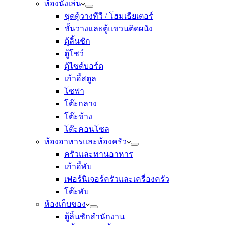
ห้องนั่งเล่น
ชุดตู้วางทีวี / โฮมเธียเตอร์
ชั้นวางและตู้แขวนติดผนัง
ตู้ลิ้นชัก
ตู้โชว์
ตู้ไซด์บอร์ด
เก้าอี้สตูล
โซฟา
โต๊ะกลาง
โต๊ะข้าง
โต๊ะคอนโซล
ห้องอาหารและห้องครัว
ครัวและทานอาหาร
เก้าอี้พับ
เฟอร์นิเจอร์ครัวและเครื่องครัว
โต๊ะพับ
ห้องเก็บของ
ตู้ลิ้นชักสำนักงาน