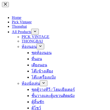
Skip
to
content
Home
Pick Vintage
Thongbai
All Products
PICK VINTAGE
THONGBAI
ห้องนอน
ชุดห้องนอน
ที่นอน
เตียงนอน
โต๊ะข้างเตียง
โต๊ะเครื่องแป้ง
ห้องนั่งเล่น
ชุดตู้วางทีวี / โฮมเธียเตอร์
ชั้นวางและตู้แขวนติดผนัง
ตู้ลิ้นชัก
ตู้โชว์