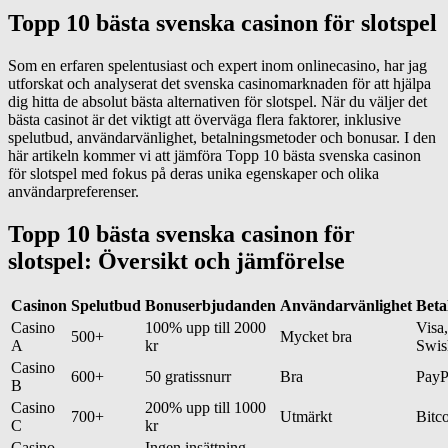
Topp 10 bästa svenska casinon för slotspel
Som en erfaren spelentusiast och expert inom onlinecasino, har jag
utforskat och analyserat det svenska casinomarknaden för att hjälpa
dig hitta de absolut bästa alternativen för slotspel. När du väljer det
bästa casinot är det viktigt att överväga flera faktorer, inklusive
spelutbud, användarvänlighet, betalningsmetoder och bonusar. I den
här artikeln kommer vi att jämföra Topp 10 bästa svenska casinon
för slotspel med fokus på deras unika egenskaper och olika
användarpreferenser.
Topp 10 bästa svenska casinon för
slotspel: Översikt och jämförelse
Casinon
Spelutbud
Bonuserbjudanden
Användarvänlighet
Beta
Casino
100% upp till 2000
Visa
500+
Mycket bra
A
kr
Swis
Casino
600+
50 gratissnurr
Bra
PayPa
B
Casino
200% upp till 1000
700+
Utmärkt
Bitco
C
kr
Casino
Ingen insättning