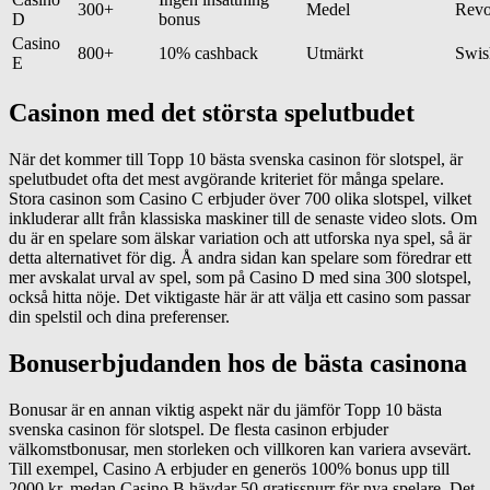
300+
Medel
Revol
D
bonus
Casino
800+
10% cashback
Utmärkt
Swis
E
Casinon med det största spelutbudet
När det kommer till Topp 10 bästa svenska casinon för slotspel, är
spelutbudet ofta det mest avgörande kriteriet för många spelare.
Stora casinon som Casino C erbjuder över 700 olika slotspel, vilket
inkluderar allt från klassiska maskiner till de senaste video slots. Om
du är en spelare som älskar variation och att utforska nya spel, så är
detta alternativet för dig. Å andra sidan kan spelare som föredrar ett
mer avskalat urval av spel, som på Casino D med sina 300 slotspel,
också hitta nöje. Det viktigaste här är att välja ett casino som passar
din spelstil och dina preferenser.
Bonuserbjudanden hos de bästa casinona
Bonusar är en annan viktig aspekt när du jämför Topp 10 bästa
svenska casinon för slotspel. De flesta casinon erbjuder
välkomstbonusar, men storleken och villkoren kan variera avsevärt.
Till exempel, Casino A erbjuder en generös 100% bonus upp till
2000 kr, medan Casino B hävdar 50 gratissnurr för nya spelare. Det