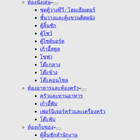
ห้องนั่งเล่น
ชุดตู้วางทีวี / โฮมเธียเตอร์
ชั้นวางและตู้แขวนติดผนัง
ตู้ลิ้นชัก
ตู้โชว์
ตู้ไซด์บอร์ด
เก้าอี้สตูล
โซฟา
โต๊ะกลาง
โต๊ะข้าง
โต๊ะคอนโซล
ห้องอาหารและห้องครัว
ครัวและทานอาหาร
เก้าอี้พับ
เฟอร์นิเจอร์ครัวและเครื่องครัว
โต๊ะพับ
ห้องเก็บของ
ตู้ลิ้นชักสำนักงาน