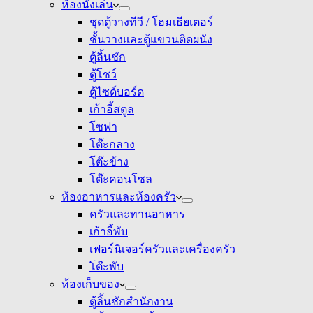
ห้องนั่งเล่น
ชุดตู้วางทีวี / โฮมเธียเตอร์
ชั้นวางและตู้แขวนติดผนัง
ตู้ลิ้นชัก
ตู้โชว์
ตู้ไซด์บอร์ด
เก้าอี้สตูล
โซฟา
โต๊ะกลาง
โต๊ะข้าง
โต๊ะคอนโซล
ห้องอาหารและห้องครัว
ครัวและทานอาหาร
เก้าอี้พับ
เฟอร์นิเจอร์ครัวและเครื่องครัว
โต๊ะพับ
ห้องเก็บของ
ตู้ลิ้นชักสำนักงาน