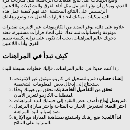
وضع الرهانات على نتائج الفعاليات الرياضية، مثل مباريات كرة
القدم، ويمكن أن تؤثر العوامل مثل أداء الفرق والتشكيلات واللاعبين
الرئيسيين على النتائج المحتملة. عند فهم كيفية عمل هذه
الديناميكيات، يمكنك اتخاذ قرارات أفضل عند وضع رهاناتك.
علاوة على ذلك، يوفر العديد من الكازينوهات عبر الإنترنت تقديرات
موثوقة واحصائيات تساعدك على اتخاذ قرارات مستنيرة. فعند
دخولك عالم المراهنات، يجب أن تكون على دراية بكيفية تقييم
الفرق وأداء اللاعبين.
كيف تبدأ في المراهنات
إذا كنت جديدًا في عالم المراهنات، فإليك خطوات بسيطة للبدء:
إنشاء حساب:
قم بالتسجيل في كازينو موثوق عبر الإنترنت.
ستحتاج إلى إدخال بعض المعلومات الشخصية.
تحقق من التفاصيل الخاصة بك:
تحقق من هويتك وفقًا
لمتطلبات الكازينو لتعزيز الأمان.
أضف بعض النقود إلى حسابك لبدء المراهنات.
قم بعمل إيداع:
اختر اللعبة:
استعرض الخيارات المتاحة واختر مباراة البرتغال
ضد إسبانيا لتبدأ المراهنة.
ابدأ اللعب:
ضع رهانك واستمتع بمشاهدة المباراة مع الإثارة
المترتبة على النتائج.