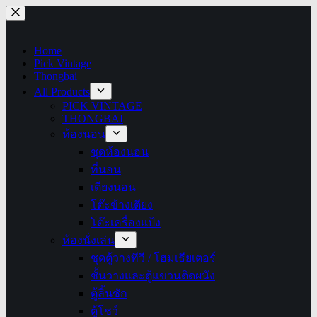
Skip
to
content
Home
Pick Vintage
Thongbai
All Products
PICK VINTAGE
THONGBAI
ห้องนอน
ชุดห้องนอน
ที่นอน
เตียงนอน
โต๊ะข้างเตียง
โต๊ะเครื่องแป้ง
ห้องนั่งเล่น
ชุดตู้วางทีวี / โฮมเธียเตอร์
ชั้นวางและตู้แขวนติดผนัง
ตู้ลิ้นชัก
ตู้โชว์