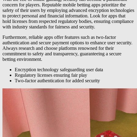
concern for players. Reputable mobile betting apps prioritize the
safety of their users by employing advanced encryption technologies
to protect personal and financial information. Look for apps that
hold licenses from respected regulatory bodies, ensuring compliance
with industry standards for fairness and security.
Furthermore, reliable apps offer features such as two-factor
authentication and secure payment options to enhance user security.
Always research and choose platforms renowned for their
commitment to safety and transparency, guaranteeing a secure
betting environment.
Encryption technology safeguarding user data
Regulatory licenses ensuring fair play
Two-factor authentication for added security