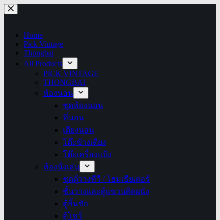
Skip
to
content
Home
Pick Vintage
Thongbai
All Products
PICK VINTAGE
THONGBAI
ห้องนอน
ชุดห้องนอน
ที่นอน
เตียงนอน
โต๊ะข้างเตียง
โต๊ะเครื่องแป้ง
ห้องนั่งเล่น
ชุดตู้วางทีวี / โฮมเธียเตอร์
ชั้นวางและตู้แขวนติดผนัง
ตู้ลิ้นชัก
ตู้โชว์