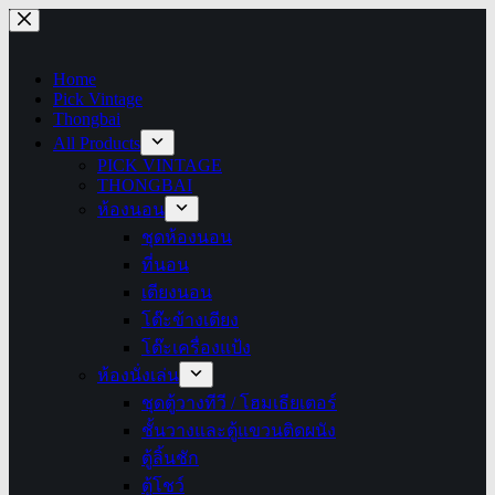
Skip
to
content
Home
Pick Vintage
Thongbai
All Products
PICK VINTAGE
THONGBAI
ห้องนอน
ชุดห้องนอน
ที่นอน
เตียงนอน
โต๊ะข้างเตียง
โต๊ะเครื่องแป้ง
ห้องนั่งเล่น
ชุดตู้วางทีวี / โฮมเธียเตอร์
ชั้นวางและตู้แขวนติดผนัง
ตู้ลิ้นชัก
ตู้โชว์