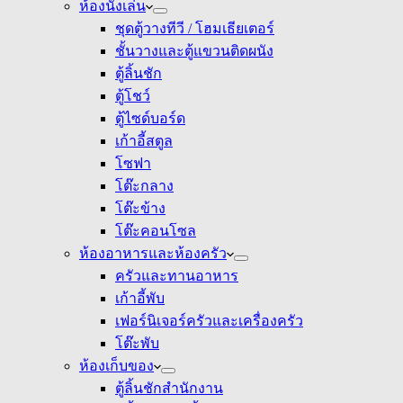
ห้องนั่งเล่น
ชุดตู้วางทีวี / โฮมเธียเตอร์
ชั้นวางและตู้แขวนติดผนัง
ตู้ลิ้นชัก
ตู้โชว์
ตู้ไซด์บอร์ด
เก้าอี้สตูล
โซฟา
โต๊ะกลาง
โต๊ะข้าง
โต๊ะคอนโซล
ห้องอาหารและห้องครัว
ครัวและทานอาหาร
เก้าอี้พับ
เฟอร์นิเจอร์ครัวและเครื่องครัว
โต๊ะพับ
ห้องเก็บของ
ตู้ลิ้นชักสำนักงาน