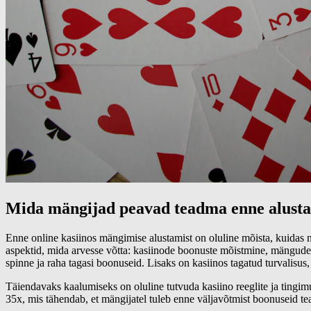
Mida mängijad peavad teadma enne alusta
Enne online kasiinos mängimise alustamist on oluline mõista, kuidas
aspektid, mida arvesse võtta: kasiinode boonuste mõistmine, mängude
spinne ja raha tagasi boonuseid. Lisaks on kasiinos tagatud turvalisus
Täiendavaks kaalumiseks on oluline tutvuda kasiino reeglite ja ting
35x, mis tähendab, et mängijatel tuleb enne väljavõtmist boonuseid te