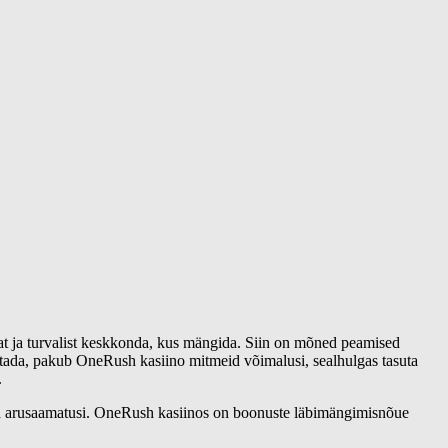
at ja turvalist keskkonda, kus mängida. Siin on mõned peamised
stada, pakub OneRush kasiino mitmeid võimalusi, sealhulgas tasuta
.
maid arusaamatusi. OneRush kasiinos on boonuste läbimängimisnõue