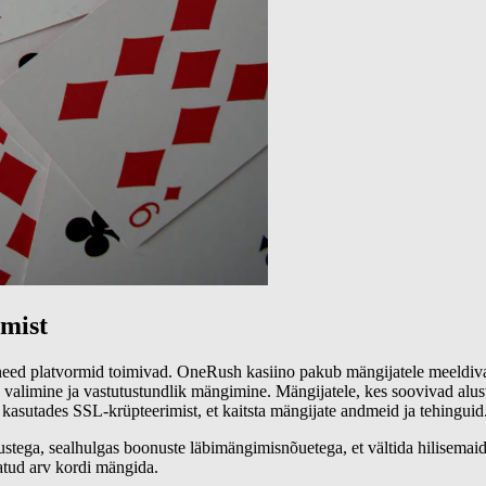
mist
 need platvormid toimivad. OneRush kasiino pakub mängijatele meeldiv
 valimine ja vastutustundlik mängimine. Mängijatele, kes soovivad alu
, kasutades SSL-krüpteerimist, et kaitsta mängijate andmeid ja tehinguid
imustega, sealhulgas boonuste läbimängimisnõuetega, et vältida hilise
atud arv kordi mängida.