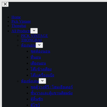
Skip
to
content
Home
Pick Vintage
Thongbai
All Products
PICK VINTAGE
THONGBAI
ห้องนอน
ชุดห้องนอน
ที่นอน
เตียงนอน
โต๊ะข้างเตียง
โต๊ะเครื่องแป้ง
ห้องนั่งเล่น
ชุดตู้วางทีวี / โฮมเธียเตอร์
ชั้นวางและตู้แขวนติดผนัง
ตู้ลิ้นชัก
ตู้โชว์