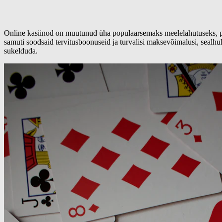
Online kasiinod on muutunud üha populaarsemaks meelelahutuseks, pa
samuti soodsaid tervitusboonuseid ja turvalisi maksevõimalusi, sealh
sukelduda.