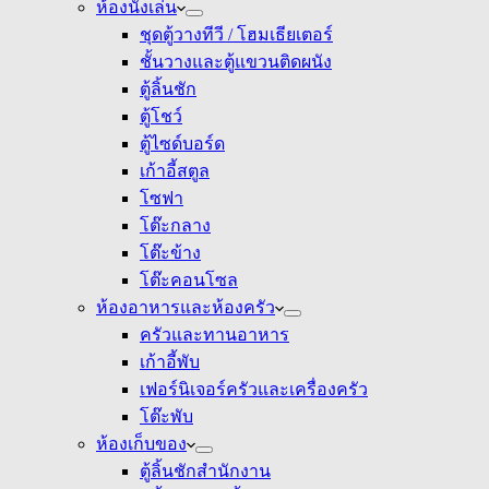
ห้องนั่งเล่น
ชุดตู้วางทีวี / โฮมเธียเตอร์
ชั้นวางและตู้แขวนติดผนัง
ตู้ลิ้นชัก
ตู้โชว์
ตู้ไซด์บอร์ด
เก้าอี้สตูล
โซฟา
โต๊ะกลาง
โต๊ะข้าง
โต๊ะคอนโซล
ห้องอาหารและห้องครัว
ครัวและทานอาหาร
เก้าอี้พับ
เฟอร์นิเจอร์ครัวและเครื่องครัว
โต๊ะพับ
ห้องเก็บของ
ตู้ลิ้นชักสำนักงาน