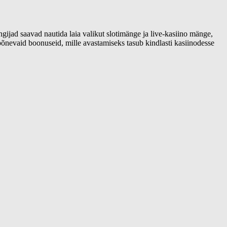
ad saavad nautida laia valikut slotimänge ja live-kasiino mänge,
põnevaid boonuseid, mille avastamiseks tasub kindlasti kasiinodesse