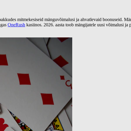
kkudes mitmekesiseid mänguvõimalusi ja ahvatlevaid boonuseid. Mängij
ulgas
OneRush
kasiinos. 2026. aasta toob mängijatele uusi võimalusi ja 