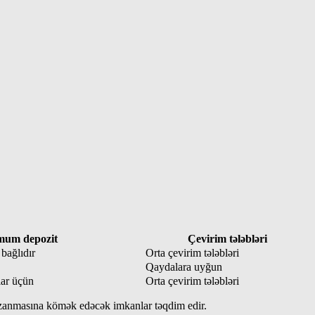
mum depozit
Çevirim tələbləri
bağlıdır
Orta çevirim tələbləri
Qaydalara uyğun
lar üçün
Orta çevirim tələbləri
 qazanmasına kömək edəcək imkanlar təqdim edir.