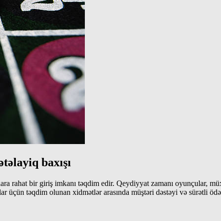
təlayiq baxışı
ra rahat bir giriş imkanı təqdim edir. Qeydiyyat zamanı oyunçular, müxtə
üçün təqdim olunan xidmətlər arasında müştəri dəstəyi və sürətli ödən