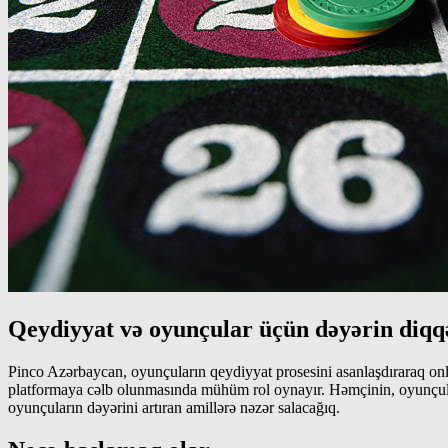
Qeydiyyat və oyunçular üçün dəyərin diqqə
Pinco Azərbaycan, oyunçuların qeydiyyat prosesini asanlaşdıraraq onla
platformaya cəlb olunmasında mühüm rol oynayır. Həmçinin, oyunçular 
oyunçuların dəyərini artıran amillərə nəzər salacağıq.