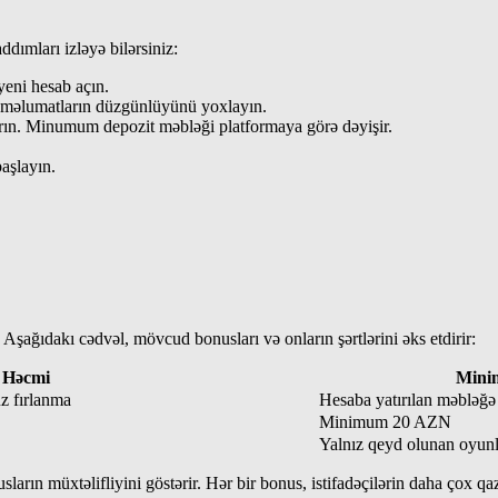
ımları izləyə bilərsiniz:
eni hesab açın.
n məlumatların düzgünlüyünü yoxlayın.
ın. Minumum depozit məbləği platformaya görə dəyişir.
aşlayın.
şağıdakı cədvəl, mövcud bonusları və onların şərtlərini əks etdirir:
Həcmi
Mini
z fırlanma
Hesaba yatırılan məbləğə 
Minimum 20 AZN
Yalnız qeyd olunan oyun
ların müxtəlifliyini göstərir. Hər bir bonus, istifadəçilərin daha çox