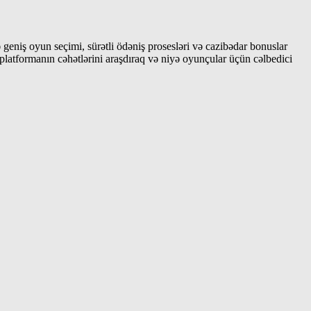
ə geniş oyun seçimi, sürətli ödəniş prosesləri və cazibədar bonuslar
platformanın cəhətlərini araşdıraq və niyə oyunçular üçün cəlbedici