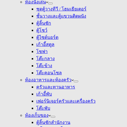
ห้องนั่งเล่น
ชุดตู้วางทีวี / โฮมเธียเตอร์
ชั้นวางและตู้แขวนติดผนัง
ตู้ลิ้นชัก
ตู้โชว์
ตู้ไซด์บอร์ด
เก้าอี้สตูล
โซฟา
โต๊ะกลาง
โต๊ะข้าง
โต๊ะคอนโซล
ห้องอาหารและห้องครัว
ครัวและทานอาหาร
เก้าอี้พับ
เฟอร์นิเจอร์ครัวและเครื่องครัว
โต๊ะพับ
ห้องเก็บของ
ตู้ลิ้นชักสำนักงาน