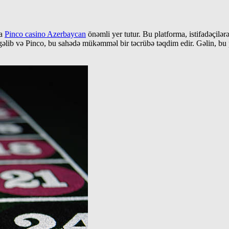
da
Pinco casino Azerbaycan
önəmli yer tutur. Bu platforma, istifadəçilər
 gəlib və Pinco, bu sahədə mükəmməl bir təcrübə təqdim edir. Gəlin, bu 