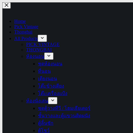
Skip
to
content
Home
Pick Vintage
Thongbai
All Products
PICK VINTAGE
THONGBAI
ห้องนอน
ชุดห้องนอน
ที่นอน
เตียงนอน
โต๊ะข้างเตียง
โต๊ะเครื่องแป้ง
ห้องนั่งเล่น
ชุดตู้วางทีวี / โฮมเธียเตอร์
ชั้นวางและตู้แขวนติดผนัง
ตู้ลิ้นชัก
ตู้โชว์