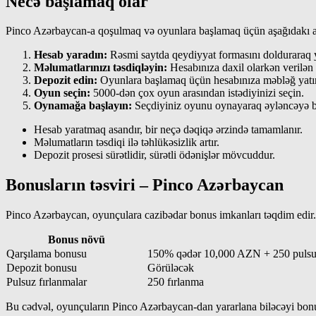
Necə başlamaq olar
Pinco Azərbaycan-a qoşulmaq və oyunlara başlamaq üçün aşağıdakı add
Hesab yaradın:
Rəsmi saytda qeydiyyat formasını dolduraraq y
Məlumatlarınızı təsdiqləyin:
Hesabınıza daxil olarkən verilə
Depozit edin:
Oyunlara başlamaq üçün hesabınıza məbləğ yatır
Oyun seçin:
5000-dən çox oyun arasından istədiyinizi seçin.
Oynamağa başlayın:
Seçdiyiniz oyunu oynayaraq əyləncəyə b
Hesab yaratmaq asandır, bir neçə dəqiqə ərzində tamamlanır.
Məlumatların təsdiqi ilə təhlükəsizlik artır.
Depozit prosesi sürətlidir, sürətli ödənişlər mövcuddur.
Bonusların təsviri – Pinco Azərbaycan
Pinco Azərbaycan, oyunçulara cazibədar bonus imkanları təqdim edir. A
Bonus növü
Qarşılama bonusu
150% qədər 10,000 AZN + 250 pulsu
Depozit bonusu
Görüləcək
Pulsuz fırlanmalar
250 fırlanma
Bu cədvəl, oyunçuların Pinco Azərbaycan-dan yararlana biləcəyi bonus