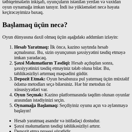
tətbiqetmələrin inkişafı, oyunçuların istənilən yerdən və vaxtdan
oyun oynamağa imkan tanıyır. İndi isə yükləmələri necə həyata
keçirəcəyimizə baxaq.
Başlamaq üçün necə?
Oyun dünyasına daxil olmaq üçün aşağıdakı addımları izləyin:
Hesab Yaratmaq:
İlk öncə, kazino saytında hesab
açmalısınız. Bu, sizin oyunçunun şəxsiyyətini təsdiq etməyə
imkan yaradacaq.
Şəxsi Məlumatların Təsdiqi:
Hesab açdıqdan sonra,
şəxsiyyətinizi təsdiq etməyiniz tələb oluna bilər. Bu,
təhlükəsizliyi artırmaq məqsədini güdür.
Depozit Etmək:
Oyun hesabınıza pul yatırmaq üçün müxtəlif
ödəmə metodları seçə bilərsiniz. Hər bir metodun öz
xüsusiyyətləri var.
Oyun Seçmək:
Kazino platformasında təqdim olunan oyunlar
arasından istədiyinizi seçin.
Oynamağa Başlamaq:
Seçdiyiniz oyunu açın və əylənməyə
başlayın!
Hesab yaratmaq asandır və istifadəçi dostudur.
Şəxsi məlumatların təsdiqi təhlükəsizliyi artırır.
Depozit etmə prosesi sürətlidir.