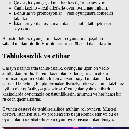
Çoxsaylı oyun çeşidləri – hər kəs üçün bir şey var.
Canlı kazino – real dilerlərlə oyun oynamaq imkanı.
Bonuslar və promosyonlar – yeni oyunçulara cəlbedici
təkliflər.
İstənilən yerdən oynama imkanı – mobil tətbiqetmələr
sayəsində.
Bu üstünlüklər, oyunçuların kazino oyunlarına qoşulma
səbəblərindən biridir. Hər biri, oyun təcrübəsini daha da artırır.
Təhlükəsizlik və etibar
Onlayn kazinolarda təhlükəsizlik, oyunçular üçün ən vacib
amillərdən biridir. Etibarlı kazinolar, istifadəçi məlumatlarını
qorumaq üçün müxtəlif şifrələmə texnologiyalarından istifadə
edirlər. Həmçinin, bu platformalar, lisenziyalıdır və qanuni tələblərə
uyğun olaraq fəaliyyət göstərirlər. Oyunçular, yalnız etibarlı
kazinolarda oynamaqla öz üstünlüklərini artırmalı və hər hansı bir
riskdən qaçmalıdırlar.
Oyunçu dəstəyi də təhlükəsizlikdə mühüm rol oynayır. Müştəri
dəstəyi, istənilən sual və problemlərlə bağlı kömək edir və bu da
oyunçuların narahat olmadan oyun oynamasına imkan tanıyır.