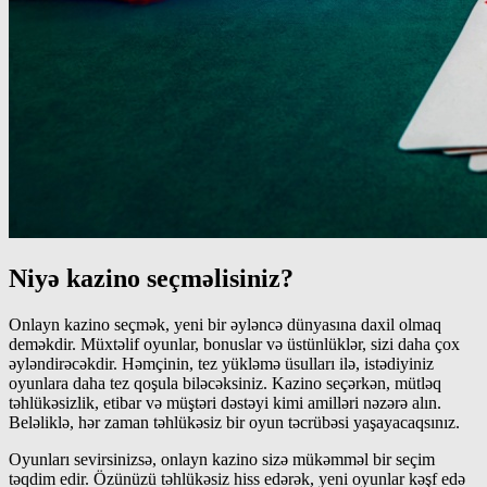
Niyə kazino seçməlisiniz?
Onlayn kazino seçmək, yeni bir əyləncə dünyasına daxil olmaq
deməkdir. Müxtəlif oyunlar, bonuslar və üstünlüklər, sizi daha çox
əyləndirəcəkdir. Həmçinin, tez yükləmə üsulları ilə, istədiyiniz
oyunlara daha tez qoşula biləcəksiniz. Kazino seçərkən, mütləq
təhlükəsizlik, etibar və müştəri dəstəyi kimi amilləri nəzərə alın.
Beləliklə, hər zaman təhlükəsiz bir oyun təcrübəsi yaşayacaqsınız.
Oyunları sevirsinizsə, onlayn kazino sizə mükəmməl bir seçim
təqdim edir. Özünüzü təhlükəsiz hiss edərək, yeni oyunlar kəşf edə