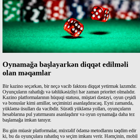
Oynamağa başlayarkən diqqət edilməli
olan məqamlar
Bir kazino seçərkən, bir neçə vacib faktora diqqət yetirmək lazımdır.
Oyunçuların rahatlığı və təhlükəsizliyi hər zaman prioritet olmalıdır.
Kazino platformalarının hüquqi statusu, müştəri dəstəyi, oyun çeşidi
və bonuslar kimi amillər, seçiminizi asanlaşdıracaq. Eyni zamanda,
yükləmə üsulları da vacibdir. Sürətli yükləmə yolları, oyunçuların
hesablarına pul yatırmasını asanlaşdırır və oyun oynamağa daha tez
başlamağa imkan tanıyır.
Bu gün müasir platformalar, müxtəlif ödəmə metodlarını təqdim edir
ki, bu da oyunçulara rahatlıq və seçim imkanı verir. Həmçinin, mobil