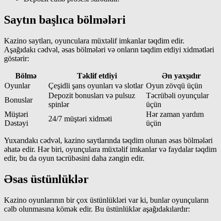
Saytın başlıca bölmələri
Kazino saytları, oyunculara müxtəlif imkanlar təqdim edir.
Aşağıdakı cədvəl, əsas bölmələri və onların təqdim etdiyi xidmətləri
göstərir:
Bölmə
Təklif etdiyi
Ən yaxşıdır
Oyunlar
Çeşidli şans oyunları və slotlar
Oyun zövqü üçün
Depozit bonusları və pulsuz
Təcrübəli oyunçular
Bonuslar
spinlər
üçün
Müştəri
Hər zaman yardım
24/7 müştəri xidməti
Dəstəyi
üçün
Yuxarıdakı cədvəl, kazino saytlarında təqdim olunan əsas bölmələri
əhatə edir. Hər biri, oyunçulara müxtəlif imkanlar və faydalar təqdim
edir, bu da oyun təcrübəsini daha zəngin edir.
Əsas üstünlüklər
Kazino oyunlarının bir çox üstünlükləri var ki, bunlar oyunçuların
cəlb olunmasına kömək edir. Bu üstünlüklər aşağıdakılardır: