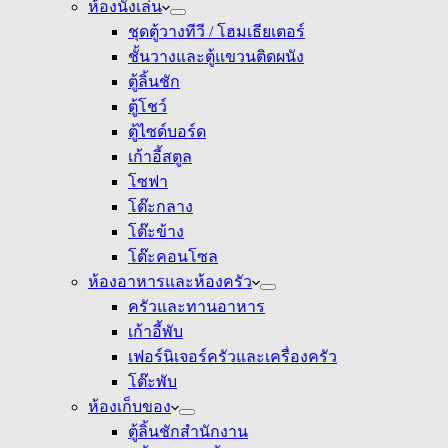
ห้องนั่งเล่น
ชุดตู้วางทีวี / โฮมเธียเตอร์
ชั้นวางและตู้แขวนติดผนัง
ตู้ลิ้นชัก
ตู้โชว์
ตู้ไซด์บอร์ด
เก้าอี้สตูล
โซฟา
โต๊ะกลาง
โต๊ะข้าง
โต๊ะคอนโซล
ห้องอาหารและห้องครัว
ครัวและทานอาหาร
เก้าอี้พับ
เฟอร์นิเจอร์ครัวและเครื่องครัว
โต๊ะพับ
ห้องเก็บของ
ตู้ลิ้นชักสำนักงาน