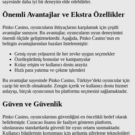
sayesinde daha iyi bir deneyim elde edebilirler.
Önemli Avantajlar ve Ekstra Özellikler
Pinko Casino, oyuncuların ihtiyaçlarını karşılamak için çeşitli
avantajlar sunuyor. Bu avantajlar, oyuncuların oyun deneyimini
önemli ölçüde geliştirmektedir. Aşağıda, Pinko Casino’nun en
belirgin avantajlarından bazıları listelenmiştir:
Geniş oyun yelpazesi ile her zevke uygun seçenekler
Özelleştirilmiş bonuslar ve kampanyalar
Kolay erişim ve kullanıcı dostu arayüz
Hızlı para yatırma ve çekme işlemleri
Bu avantajlar sayesinde Pinko Casino, Türkiye’deki oyuncular için
cazip bir tercih olmaktadır. Zengin içerik ve kullanıcı dostu hizmet
anlayışı, birçok oyuncunun bu platformu seçmesini sağlamaktadır.
Güven ve Güvenlik
Pinko Casino, oyuncularının güvenliğini en öncelikli hedef olarak
belirlemiştir. Curacao lisansı ile faaliyet gösteren platform,
uluslararası standartlarda güvenli bir oyun ortamı sunmaktadır.
Kullanıcı bilgilerinin korunması için gelişmiş şifreleme teknolojileri