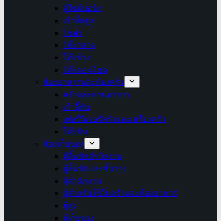
ตู้ไซด์บอร์ด
เก้าอี้สตูล
โซฟา
โต๊ะกลาง
โต๊ะข้าง
โต๊ะคอนโซล
ห้องอาหารและห้องครัว
ครัวและทานอาหาร
เก้าอี้พับ
เฟอร์นิเจอร์ครัวและเครื่องครัว
โต๊ะพับ
ห้องเก็บของ
ตู้ลิ้นชักสำนักงาน
ตู้ลิ้นชักและชั้นวาง
ตู้สำนักงาน
ตู้สำหรับใช้ในครัวและห้องอาหาร
ตู้สูง
ตู้เก็บของ