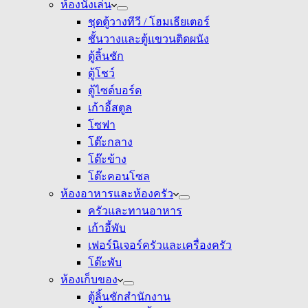
ห้องนั่งเล่น
ชุดตู้วางทีวี / โฮมเธียเตอร์
ชั้นวางและตู้แขวนติดผนัง
ตู้ลิ้นชัก
ตู้โชว์
ตู้ไซด์บอร์ด
เก้าอี้สตูล
โซฟา
โต๊ะกลาง
โต๊ะข้าง
โต๊ะคอนโซล
ห้องอาหารและห้องครัว
ครัวและทานอาหาร
เก้าอี้พับ
เฟอร์นิเจอร์ครัวและเครื่องครัว
โต๊ะพับ
ห้องเก็บของ
ตู้ลิ้นชักสำนักงาน