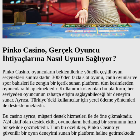
Pinko Casino, Gerçek Oyuncu
İhtiyaçlarına Nasıl Uyum Sağlıyor?
Pinko Casino, oyuncuların beklentilerine yönelik çeşitli oyun
seçenekleri sunmaktadır. 3000’den fazla slot oyunu, canlı oyunlar ve
spor bahisleri ile zengin bir içerik sunan platform, tüm kesimlerden
oyunculara hitap etmektedir. Kullanımı kolay olan bu platform, her
seviyeden oyuncunun rahatça erişim sağlayabileceği bir deneyim
sunar. Ayrıca, Türkiye’deki kullanıcılar için yerel ödeme yöntemleri
ile desteklenmektedir.
Bu casino ayrıca, müşteri destek hizmetleri ile de öne çıkmaktadır.
7/24 aktif olan destek ekibi, oyuncuların herhangi bir sorununu hızlı
bir şekilde çözmektedir. Tüm bu özellikler, Pinko Casino’yu
güvenilir bir oyun deneyimi sunan bir platform haline getirmektedir.