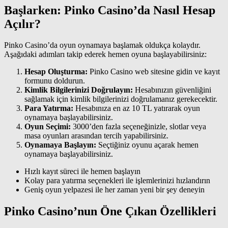
Başlarken: Pinko Casino’da Nasıl Hesap
Açılır?
Pinko Casino’da oyun oynamaya başlamak oldukça kolaydır.
Aşağıdaki adımları takip ederek hemen oyuna başlayabilirsiniz:
Hesap Oluşturma:
Pinko Casino web sitesine gidin ve kayıt
formunu doldurun.
Kimlik Bilgilerinizi Doğrulayın:
Hesabınızın güvenliğini
sağlamak için kimlik bilgilerinizi doğrulamanız gerekecektir.
Para Yatırma:
Hesabınıza en az 10 TL yatırarak oyun
oynamaya başlayabilirsiniz.
Oyun Seçimi:
3000’den fazla seçeneğinizle, slotlar veya
masa oyunları arasından tercih yapabilirsiniz.
Oynamaya Başlayın:
Seçtiğiniz oyunu açarak hemen
oynamaya başlayabilirsiniz.
Hızlı kayıt süreci ile hemen başlayın
Kolay para yatırma seçenekleri ile işlemlerinizi hızlandırın
Geniş oyun yelpazesi ile her zaman yeni bir şey deneyin
Pinko Casino’nun Öne Çıkan Özellikleri