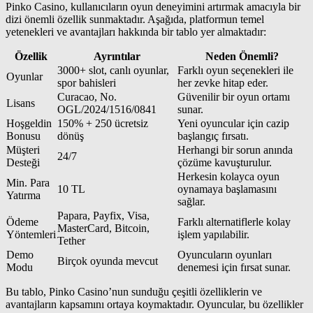
Pinko Casino, kullanıcıların oyun deneyimini artırmak amacıyla bir
dizi önemli özellik sunmaktadır. Aşağıda, platformun temel
yetenekleri ve avantajları hakkında bir tablo yer almaktadır:
Özellik
Ayrıntılar
Neden Önemli?
3000+ slot, canlı oyunlar,
Farklı oyun seçenekleri ile
Oyunlar
spor bahisleri
her zevke hitap eder.
Curacao, No.
Güvenilir bir oyun ortamı
Lisans
OGL/2024/1516/0841
sunar.
Hoşgeldin
150% + 250 ücretsiz
Yeni oyuncular için cazip
Bonusu
dönüş
başlangıç fırsatı.
Müşteri
Herhangi bir sorun anında
24/7
Desteği
çözüme kavuşturulur.
Herkesin kolayca oyun
Min. Para
10 TL
oynamaya başlamasını
Yatırma
sağlar.
Papara, Payfix, Visa,
Ödeme
Farklı alternatiflerle kolay
MasterCard, Bitcoin,
Yöntemleri
işlem yapılabilir.
Tether
Demo
Oyuncuların oyunları
Birçok oyunda mevcut
Modu
denemesi için fırsat sunar.
Bu tablo, Pinko Casino’nun sunduğu çeşitli özelliklerin ve
avantajların kapsamını ortaya koymaktadır. Oyuncular, bu özellikler