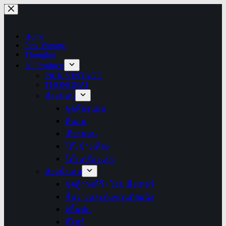
Skip
to
content
Home
Pick Vintage
Thongbai
All Products
PICK VINTAGE
THONGBAI
ห้องนอน
ชุดห้องนอน
ที่นอน
เตียงนอน
โต๊ะข้างเตียง
โต๊ะเครื่องแป้ง
ห้องนั่งเล่น
ชุดตู้วางทีวี / โฮมเธียเตอร์
ชั้นวางและตู้แขวนติดผนัง
ตู้ลิ้นชัก
ตู้โชว์