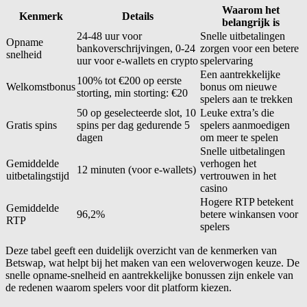
Waarom het
Kenmerk
Details
belangrijk is
24-48 uur voor
Snelle uitbetalingen
Opname
bankoverschrijvingen, 0-24
zorgen voor een betere
snelheid
uur voor e-wallets en crypto
spelervaring
Een aantrekkelijke
100% tot €200 op eerste
Welkomstbonus
bonus om nieuwe
storting, min storting: €20
spelers aan te trekken
50 op geselecteerde slot, 10
Leuke extra’s die
Gratis spins
spins per dag gedurende 5
spelers aanmoedigen
dagen
om meer te spelen
Snelle uitbetalingen
Gemiddelde
verhogen het
12 minuten (voor e-wallets)
uitbetalingstijd
vertrouwen in het
casino
Hogere RTP betekent
Gemiddelde
96,2%
betere winkansen voor
RTP
spelers
Deze tabel geeft een duidelijk overzicht van de kenmerken van
Betswap, wat helpt bij het maken van een weloverwogen keuze. De
snelle opname-snelheid en aantrekkelijke bonussen zijn enkele van
de redenen waarom spelers voor dit platform kiezen.