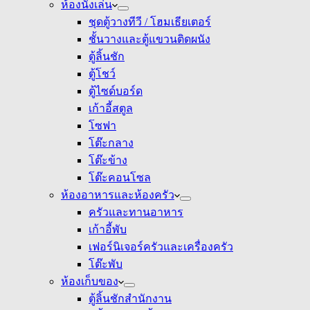
ห้องนั่งเล่น
ชุดตู้วางทีวี / โฮมเธียเตอร์
ชั้นวางและตู้แขวนติดผนัง
ตู้ลิ้นชัก
ตู้โชว์
ตู้ไซด์บอร์ด
เก้าอี้สตูล
โซฟา
โต๊ะกลาง
โต๊ะข้าง
โต๊ะคอนโซล
ห้องอาหารและห้องครัว
ครัวและทานอาหาร
เก้าอี้พับ
เฟอร์นิเจอร์ครัวและเครื่องครัว
โต๊ะพับ
ห้องเก็บของ
ตู้ลิ้นชักสำนักงาน