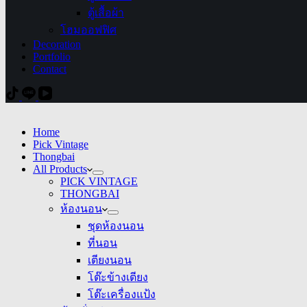
ตู้เสื้อผ้า
โฮมออฟฟิศ
Decoration
Portfolio
Contact
Home
Pick Vintage
Thongbai
All Products
PICK VINTAGE
THONGBAI
ห้องนอน
ชุดห้องนอน
ที่นอน
เตียงนอน
โต๊ะข้างเตียง
โต๊ะเครื่องแป้ง