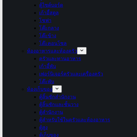
ตู้ไซด์บอร์ด
เก้าอี้สตูล
โซฟา
โต๊ะกลาง
โต๊ะข้าง
โต๊ะคอนโซล
ห้องอาหารและห้องครัว
ครัวและทานอาหาร
เก้าอี้พับ
เฟอร์นิเจอร์ครัวและเครื่องครัว
โต๊ะพับ
ห้องเก็บของ
ตู้ลิ้นชักสำนักงาน
ตู้ลิ้นชักและชั้นวาง
ตู้สำนักงาน
ตู้สำหรับใช้ในครัวและห้องอาหาร
ตู้สูง
ตู้เก็บของ