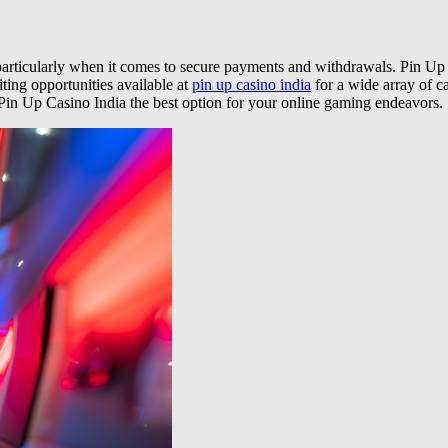
 particularly when it comes to secure payments and withdrawals. Pin Up 
ting opportunities available at
pin up casino india
for a wide array of ca
ke Pin Up Casino India the best option for your online gaming endeavors.