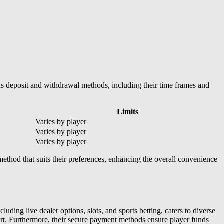
us deposit and withdrawal methods, including their time frames and
Limits
Varies by player
Varies by player
Varies by player
method that suits their preferences, enhancing the overall convenience
uding live dealer options, slots, and sports betting, caters to diverse
rt. Furthermore, their secure payment methods ensure player funds