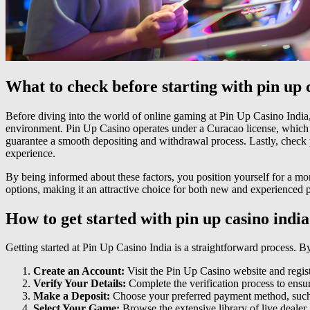
What to check before starting with pin up 
Before diving into the world of online gaming at Pin Up Casino India, i
environment. Pin Up Casino operates under a Curacao license, which ad
guarantee a smooth depositing and withdrawal process. Lastly, check
experience.
By being informed about these factors, you position yourself for a m
options, making it an attractive choice for both new and experienced p
How to get started with pin up casino india
Getting started at Pin Up Casino India is a straightforward process. 
Create an Account:
Visit the Pin Up Casino website and regis
Verify Your Details:
Complete the verification process to ensur
Make a Deposit:
Choose your preferred payment method, such 
Select Your Game:
Browse the extensive library of live deale