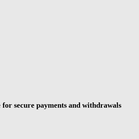
ce for secure payments and withdrawals